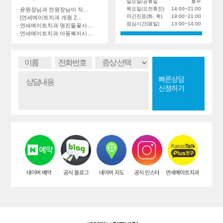
일요일/공휴일
휴무
목요일(오전휴진)
14:00~21:00
· 윤원장님과 전원장님이 직…
야간진료(화, 목)
19:00~21:00
· [연세메이트치과 개원 2…
점심시간(평일)
13:00~14:00
· 연세메이트치과 명진들꽃사…
· 연세메이트치과 아동복지시…