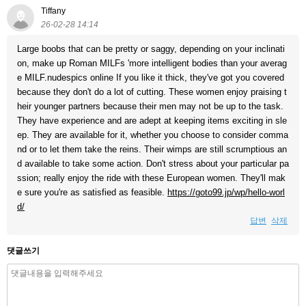
Tiffany
26-02-28 14:14
Large boobs that can be pretty or saggy, depending on your inclinati
on, make up Roman MILFs 'more intelligent bodies than your averag
e MILF.nudespics online If you like it thick, they've got you covered
because they don't do a lot of cutting. These women enjoy praising t
heir younger partners because their men may not be up to the task.
They have experience and are adept at keeping items exciting in sle
ep. They are available for it, whether you choose to consider comma
nd or to let them take the reins. Their wimps are still scrumptious an
d available to take some action. Don't stress about your particular pa
ssion; really enjoy the ride with these European women. They'll mak
e sure you're as satisfied as feasible.
https://goto99.jp/wp/hello-worl
d/
답변
삭제
댓글쓰기