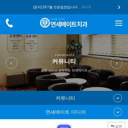
[공지] 26'7월 진료일정입니다.
06-29
[공지] 더 업그레이드된 구강스캐너 …
05-12
[공지] 고유가 피해지원금, 연세메이…
05-12
[공지] 26'5월 진료일정입니다.
04-28
[공지] 2026 병오년 새해 복 많…
01-07
YONSEIMATE
커뮤니티
함께 나누고 공유하는 연세메이트
커뮤니티
연세메이트 미디어
답변