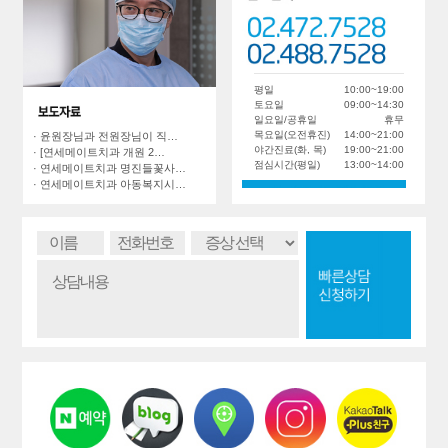
평일
10:00~19:00
토요일
09:00~14:30
일요일/공휴일
휴무
목요일(오전휴진)
14:00~21:00
· 윤원장님과 전원장님이 직…
야간진료(화, 목)
19:00~21:00
· [연세메이트치과 개원 2…
점심시간(평일)
13:00~14:00
· 연세메이트치과 명진들꽃사…
· 연세메이트치과 아동복지시…