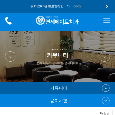
[공지] 26'7월 진료일정입니다.
06-29
[공지] 더 업그레이드된 구강스캐너 …
05-12
[공지] 고유가 피해지원금, 연세메이…
05-12
[공지] 26'5월 진료일정입니다.
04-28
[공지] 2026 병오년 새해 복 많…
01-07
YONSEIMATE
커뮤니티
함께 나누고 공유하는 연세메이트
커뮤니티
공지사항
답변