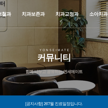
보철과
치과보존과
치과교정과
소아치과
YONSEIMATE
커뮤니티
함께 나누고 공유하는 연세메이트
[공지사항] 26'7월 진료일정입니다.