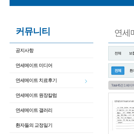
[공지사항] 
[
커뮤니티
[공지사항
연세
공지사항
전체
보
연세메이트 미디어
전체
환
연세메이트 치료후기
Total 45건
1 페이
연세메이트 원장칼럼
연세메이트 갤러리
환자들의 교정일기