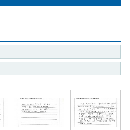
 도입했습니다!
다!
자필 편지)