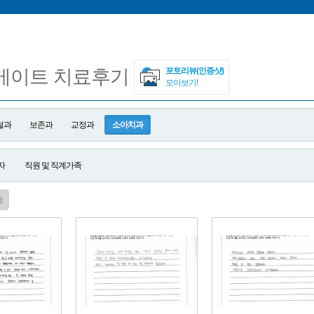
더 업그레이드된 구강스캐너 아이테로 루미나(i-TERO Lumina)를
공지사항] 고유가 피해지원금, 연세메이트치과에서 사용 가능합니
[공지사항] 26'5월 진료일정입니다.
] 2026 병오년 새해 복 많이 받으세요. (윤승환, 전동근 원장님 
메이트 치료후기
포토리뷰(인증샷)
모아보기!
철과
보존과
교정과
소아치과
자
직원 및 직계가족
지