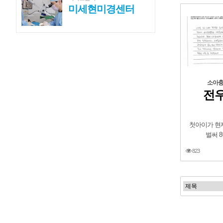
미세현미경센터
소아
전우
첫아이가 현
벌써 
823
맨끝