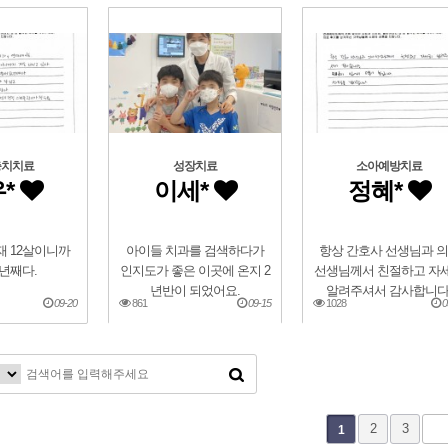
충치치료
성장치료
소아예방치료
*
이세*
정혜*
재 12살이니까
아이들 치과를 검색하다가
항상 간호사 선생님과 
8년째다.
인지도가 좋은 이곳에 온지 2
선생님께서 친절하고 자
년반이 되었어요.
알려주셔서 감사합니다
09-20
861
09-15
1028
0
2
3
1