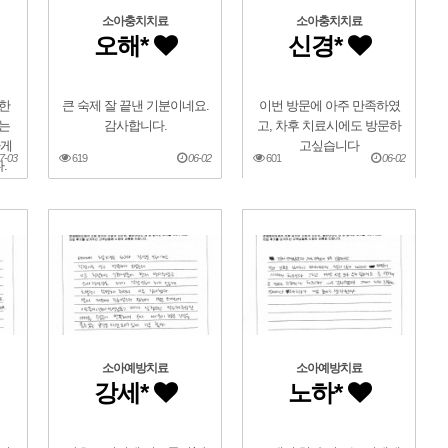
소아충치치료
소아충치치료
오해*
신경*
한
큰 숙제 잘 끝낸 기분이네요.
이번 방문에 아주 만족하였
는
감사합니다.
고, 차후 치료시에도 방문하
나게
고싶습니다
7-03
619
06-02
601
06-02
.
소아예방치료
소아예방치료
강세*
노하*