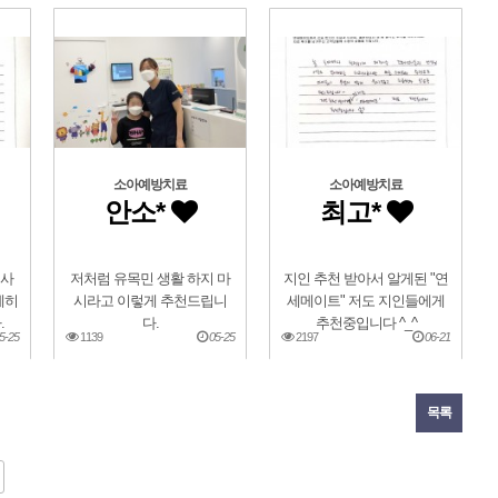
소아예방치료
소아예방치료
안소*
최고*
의사
저처럼 유목민 생활 하지 마
지인 추천 받아서 알게된 "연
세히
시라고 이렇게 추천드립니
세메이트" 저도 지인들에게
.
다.
추천중입니다 ^_^
5-25
1139
05-25
2197
06-21
목록