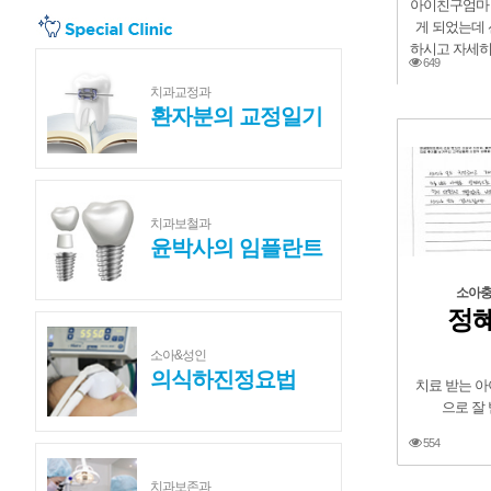
아이친구엄마
게 되었는데
하시고 자세
649
치과교정과
환자분의 교정일기
치과보철과
윤박사의 임플란트
소아
정혜
소아&성인
의식하진정요법
치료 받는 
으로 잘
554
치과보존과