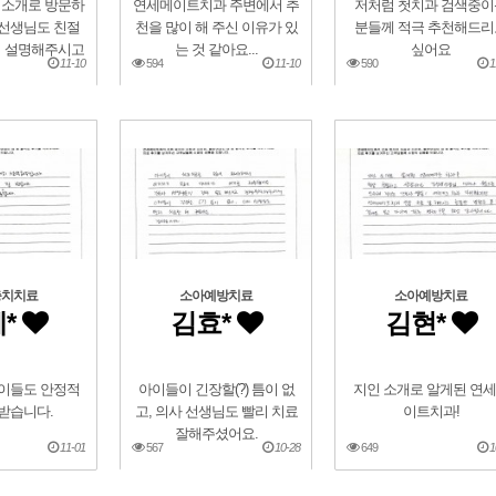
 소개로 방문하
연세메이트치과 주변에서 추
저처럼 첫치과 검색중이
 선생님도 친절
천을 많이 해 주신 이유가 있
분들께 적극 추천해드리
히 설명해주시고
는 것 같아요...
싶어요
11-10
594
11-10
590
1
충치치료
소아예방치료
소아예방치료
*
김효*
김현*
아이들도 안정적
아이들이 긴장할(?) 틈이 없
지인 소개로 알게된 연
 받습니다.
고, 의사 선생님도 빨리 치료
이트치과!
잘해주셨어요.
11-01
567
10-28
649
1