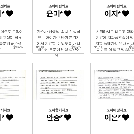
교정치료
소아예방치료
소아예방치료
*
윤미*
이지*
교합으로 교정이
간호사 선생님, 의사 선생님
친절하시고 빠르고 정확
왜 교정이 필요
모두 아이가 편안한 분위기
치료에 치과공포증이 있
 충분히 해주셨
에서 치료할 수 있도록 배려
저희 둘째가 너무나 신
09-22
581
07-19
611
0
고,
해주신 부분이 인상 깊었어
치료를 잘 받고 있습니다
요…
충치치료
소아충치치료
소아예방치료
*
안승*
이은*