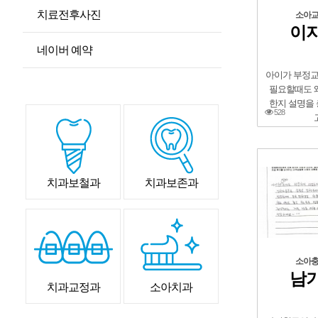
치료전후사진
소아
이지
네이버 예약
아이가 부정
필요할때도 
한지 설명을
528
치과보철과
치과보존과
소아
남기
치과교정과
소아치과