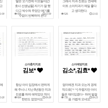
신
딸은 오기전에 이모들이(간
그래서 치과 진료는 연세메
고
호사 선생님들) 자기가 잘 했
이트 소아치과가 제일 좋다
다고 박수쳐 주었단 얘기를
고 생각한다.
1-09
556
11-09
526
11-01
수없이 반복하며 온다
소아충치치료
소아예방치료
김보*
김소*,김효*
세메
항상 아이 입장에서 편하게
엄마에겐 치과 오는게 경제
해 주시니 지난 8년동안 치과
적으로(ㅋㅋ) 두렵지만 아이
진료를 하며 애먹었던 적이
들은 재미있겠다~ 하며 발걸
0-28
684
09-28
735
09-23
한번도 없었어요.
음 가볍게 오네요.