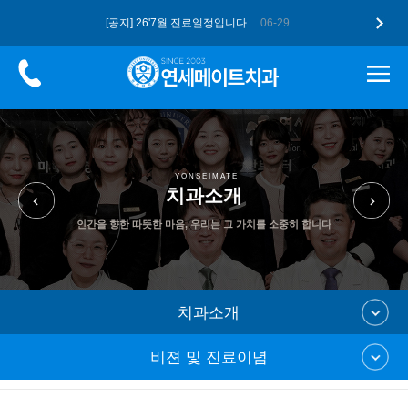
[공지] 26'7월 진료일정입니다.
06-29
[공지] 더 업그레이드된 구강스캐너 …
05-12
[공지] 고유가 피해지원금, 연세메이…
05-12
[공지] 26'5월 진료일정입니다.
04-28
[공지] 2026 병오년 새해 복 많…
01-07
YONSEIMATE
치과소개
인간을 향한 따뜻한 마음, 우리는 그 가치를 소중히 합니다
치과소개
비젼 및 진료이념