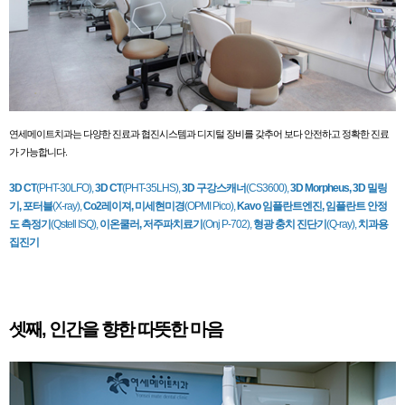
연세메이트치과는 다양한 진료과 협진시스템과 디지털 장비를 갖추어 보다 안전하고 정확한 진료
가 가능합니다.
3D CT
(PHT-30LFO),
3D CT
(PHT-35LHS),
3D 구강스캐너
(CS3600),
3D Morpheus, 3D 밀링
기, 포터블
(X-ray),
Co2레이져​, 미세현미경
(OPMI Pico),
Kavo 임플란트엔진, 임플란트 안정
도 측정기
(Qstell ISQ),
이온쿨러, 저주파치료기
(Onj P-702),
형광 충치 진단기
(Q-ray),
치과용
집진기
셋째, 인간을 향한 따뜻한 마음