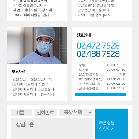
· 강남블랜딩 ⁅광고문의 텔…
· 26'6월 진료일정입니다…
· 삼성중앙 미러룸 010~…
· 더 업그레이드된 구강스캐…
· 고속터미널 풀싸 [o1o…
· 고유가 피해지원금, 연세…
평일
10:00~19:00
토요일
09:00~14:30
일요일/공휴일
휴무
목요일(오전휴진)
14:00~21:00
· 윤원장님과 전원장님이 직…
야간진료(화, 목)
19:00~21:00
· [연세메이트치과 개원 2…
점심시간(평일)
13:00~14:00
· 연세메이트치과 명진들꽃사…
· 연세메이트치과 아동복지시…