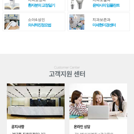
치과교정과
치과보철과
환자분의 교정일기
윤박사의 임플란트
소아&성인
치과보존과
의식하진정요법
미세현미경센터
· 강남하이퍼블릭 »광고문의…
· 26'7월 진료일정입니다…