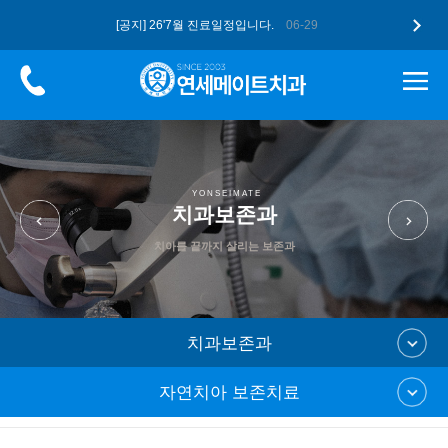
[공지] 26'7월 진료일정입니다.
06-29
[공지] 더 업그레이드된 구강스캐너 …
05-12
[공지] 고유가 피해지원금, 연세메이…
05-12
[공지] 26'5월 진료일정입니다.
04-28
[공지] 2026 병오년 새해 복 많…
01-07
YONSEIMATE
치과보존과
치아를 끝까지 살리는 보존과
치과보존과
자연치아 보존치료