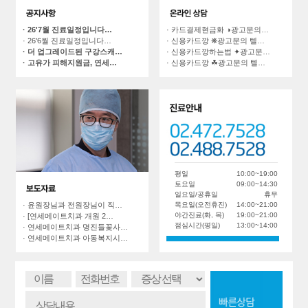
· 카드결제현금화 ◑광고문의…
· 26'7월 진료일정입니다…
· 신용카드깡 ❋광고문의 텔…
· 26'6월 진료일정입니다…
· 신용카드깡하는법 ✦광고문…
· 더 업그레이드된 구강스캐…
· 신용카드깡 ☘광고문의 텔…
· 고유가 피해지원금, 연세…
평일
10:00~19:00
토요일
09:00~14:30
일요일/공휴일
휴무
목요일(오전휴진)
14:00~21:00
· 윤원장님과 전원장님이 직…
야간진료(화, 목)
19:00~21:00
· [연세메이트치과 개원 2…
점심시간(평일)
13:00~14:00
· 연세메이트치과 명진들꽃사…
· 연세메이트치과 아동복지시…