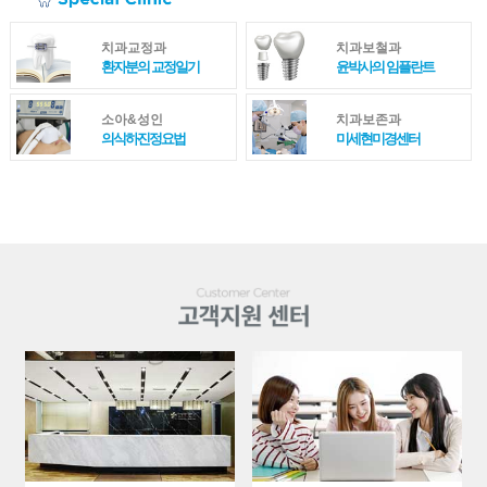
치과교정과
치과보철과
환자분의 교정일기
윤박사의 임플란트
소아&성인
치과보존과
의식하진정요법
미세현미경센터