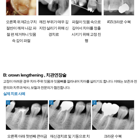
오른쪽 위 제2소구치
깨진 부위가 매우 깊
파절이 잇몸 속으로
#15크라운 수복
절반이 깨져 나감. 파
지만 살리기 위해 신
깊어서 치아를 정출
절 편 제거하니 잇몸
경치료
시키기 위해 교정 진
속 깊이 파절
행
B: crown lengthening , 치관연장술
교정이 어려운 경우 치아 주위 잇몸과 잇몸뼈를 잘라내어 치아를 살리기도 합니다. 이때는 보존과 전
문의와 치주과 박사, 보철과 전문의가 협진합니다.
실제 치료 사례
오른쪽 아래 첫번째 큰어금
재신경치료 및 기둥으로 치
크라운 수복