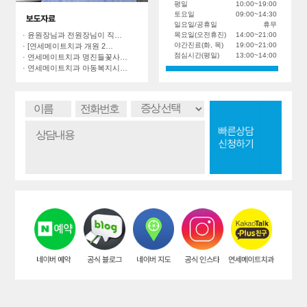
평일
10:00~19:00
토요일
09:00~14:30
일요일/공휴일
휴무
목요일(오전휴진)
14:00~21:00
· 윤원장님과 전원장님이 직…
야간진료(화, 목)
19:00~21:00
· [연세메이트치과 개원 2…
점심시간(평일)
13:00~14:00
· 연세메이트치과 명진들꽃사…
· 연세메이트치과 아동복지시…