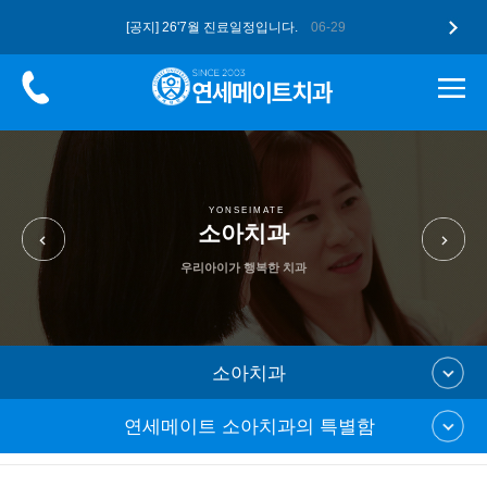
[공지] 26'7월 진료일정입니다.
06-29
[공지] 더 업그레이드된 구강스캐너 …
05-12
[공지] 고유가 피해지원금, 연세메이…
05-12
[공지] 26'5월 진료일정입니다.
04-28
[공지] 2026 병오년 새해 복 많…
01-07
YONSEIMATE
소아치과
우리아이가 행복한 치과
소아치과
연세메이트 소아치과의 특별함