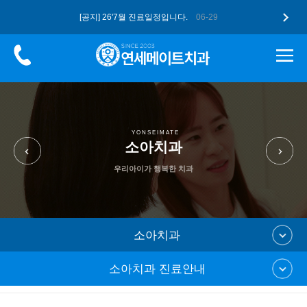
[공지] 26'7월 진료일정입니다.
06-29
[공지] 더 업그레이드된 구강스캐너 …
05-12
[공지] 고유가 피해지원금, 연세메이…
05-12
[공지] 26'5월 진료일정입니다.
04-28
[공지] 2026 병오년 새해 복 많…
01-07
YONSEIMATE
소아치과
우리아이가 행복한 치과
소아치과
소아치과 진료안내