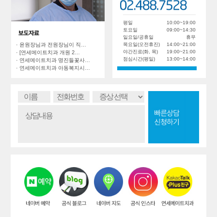
평일
10:00~19:00
토요일
09:00~14:30
일요일/공휴일
휴무
목요일(오전휴진)
14:00~21:00
· 윤원장님과 전원장님이 직…
야간진료(화, 목)
19:00~21:00
· [연세메이트치과 개원 2…
점심시간(평일)
13:00~14:00
· 연세메이트치과 명진들꽃사…
· 연세메이트치과 아동복지시…