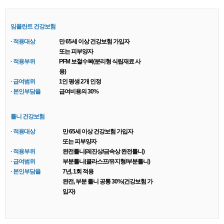
임플란트 건강보험
· 적용대상
만 65세 이상 건강보험 가입자
또는 피부양자
· 적용부위
PFM 보철수복(분리형 식립재료 사
용)
· 급여범위
1인 평생 2개 인정
· 본인부담율
급여비용의 30%
틀니 건강보험
· 적용대상
만 65세 이상 건강보험 가입자
또는 피부양자
· 적용부위
완전틀니(레진상/금속상 완전틀니)
· 급여범위
부분틀니(클라스프/유지형/부분틀니)
· 본인부담율
7년, 1회 적용
완전, 부분 틀니 공통 30%(건강보험 가
입자)