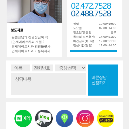
평일
10:00~19:00
토요일
09:00~14:30
일요일/공휴일
휴무
목요일(오전휴진)
14:00~21:00
· 윤원장님과 전원장님이 직…
야간진료(화, 목)
19:00~21:00
· [연세메이트치과 개원 2…
점심시간(평일)
13:00~14:00
· 연세메이트치과 명진들꽃사…
· 연세메이트치과 아동복지시…