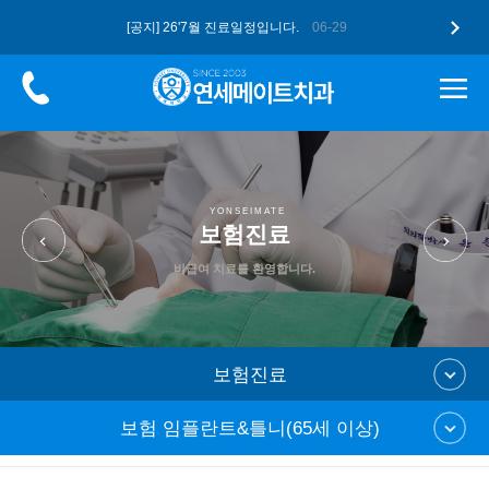
[공지] 26'7월 진료일정입니다.
06-29
[공지] 더 업그레이드된 구강스캐너 …
05-12
[공지] 고유가 피해지원금, 연세메이…
05-12
[공지] 26'5월 진료일정입니다.
04-28
[공지] 2026 병오년 새해 복 많…
01-07
YONSEIMATE
보험진료
비급여 치료를 환영합니다.
보험진료
보험 임플란트&틀니(65세 이상)